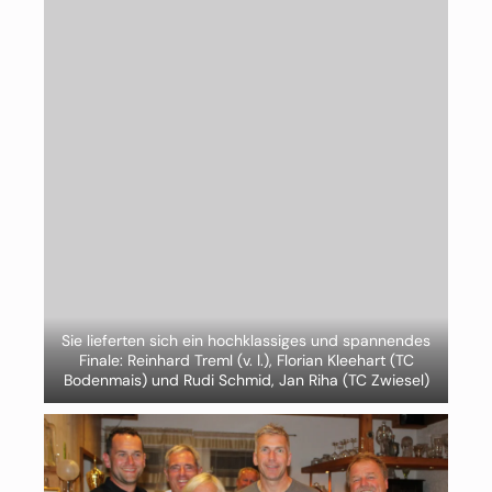
Sie lieferten sich ein hochklassiges und spannendes
Finale: Reinhard Treml (v. l.), Florian Kleehart (TC
Bodenmais) und Rudi Schmid, Jan Riha (TC Zwiesel)