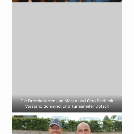
Die Drittplazierten Jan Maska und Otto Seidl mit
Vorstand Schreindl und Turnierleiter Dötsch