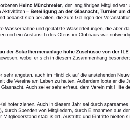
storbenen
Heinz Münchmeier
, der langjähriges Mitglied war
n Aktivitäten –
Beteiligung an der Glasnacht, Turnier um d
nd bedankt sich bei allen, die zum Gelingen der Veranstalt
kte Wasserhähne und geplatzte Wasserleitungen, die aber dan
den und ein Austausch des Ofens im Clubhaus war notwendig
au der Solarthermenanlage hohe Zuschüsse von der ILE
n gewesen, wobei er sich in diesem Zusammenhang besonders 
r sehr angetan, auch im Hinblick auf die anstehenden Neuw
t die Vereine am Leben zu halten. Außerdem lobte er die Ju
r Glasnacht. Auch sei er sehr erfreut, dem Verein mit Hilfe 
Keilhofer ziehen. Auch in diesem Jahr sei durch sparsames W
W), durch Spenden von Mitgliedern, durch Einnahmen aus de
Mitgliederstand stabilisiert, Austritte und Eintritte hielten