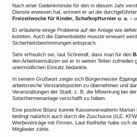
Nach einer Gedenkminute für den in diesem Jahr ver
Dienste erwiesen hat, erinnert er an die durchgeführte
Freizeitwoche für Kinder, Schafkopfturnier u. a.
– u
Er erläuterte einige Probleme auf der Anlage wie defe
konnten. Auch die Damentoilette musste erneuert wer
Sicherheitsbestimmungen entsprach.
Sehr erfreulich sei, laut Schreindl, dass man für den
B
den Arbeitseinsätzen sei er in weiten Teilen zufriede
unermüdlichen Einsatz bedankte.
In seinem Grußwort zeigte sich Bürgermeister Eppinge
arbeitsreiche Vorstandsposten zu übernehmen und dami
Veranstaltungen der Stadt, z. B. die Mitwirkung bei de
Solarthermenanlage verschafft zu haben.
Eine positive Bilanz konnte Kassenverwalterin Marion 
bedingt natürlich auch durch die Zuschüsse (ILE, KF
Werbeverträge mit Firmen. Laut Keilhofer habe sich der 
Mitglieder zähle.