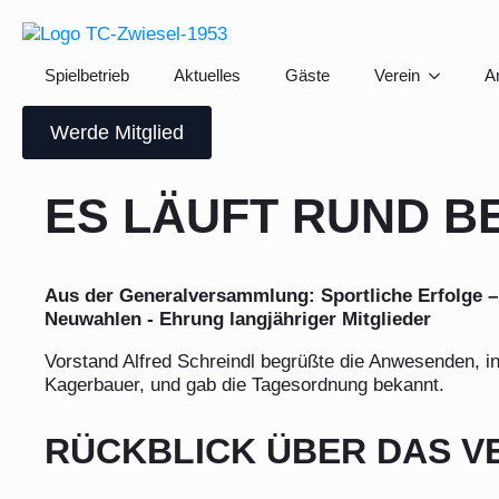
GENERALVERSAMM
Spielbetrieb
Spielbetrieb
Aktuelles
Aktuelles
Gäste
Gäste
Verein
Verein
A
A
Werde Mitglied
Werde Mitglied
ES LÄUFT RUND BE
Aus der Generalversammlung: Sportliche Erfolge –
Neuwahlen - Ehrung langjähriger Mitglieder
Vorstand Alfred Schreindl begrüßte die Anwesenden, i
Kagerbauer, und gab die Tagesordnung bekannt.
RÜCKBLICK ÜBER DAS 